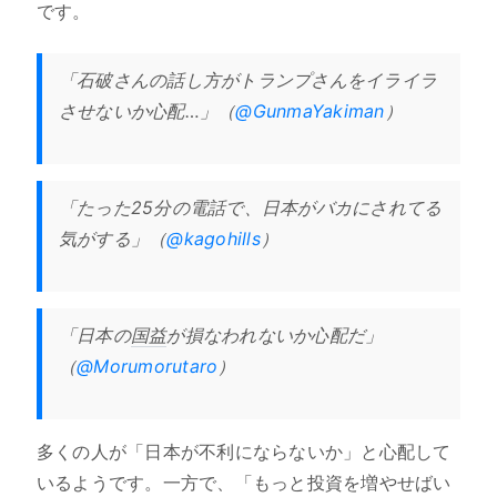
です。
「石破さんの話し方がトランプさんをイライラ
させないか心配…」（
@GunmaYakiman
）
「たった25分の電話で、日本がバカにされてる
気がする」（
@kagohills
）
「日本の
国益
が損なわれないか心配だ」
（
@Morumorutaro
）
多くの人が「日本が不利にならないか」と心配して
いるようです。一方で、「もっと投資を増やせばい