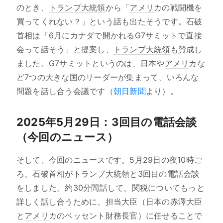
のとき、
トランプ大統領
から「
アメリ
カの戦闘機を
買ってくれない？」という話も出たそうです。石破
首相は「6月にカナダで開かれるG7サミットで直接
会って話そう」と提案し、
トランプ大統領
も賛成し
ました。G7サミットというのは、日本や
アメリ
カな
ど7つの大きな国のリーダーが集まって、いろんな
問題を話し合う会議です（
朝日新聞
より）。
2025年5月29日：3回目の電話会談
（今回のニュース）
そして、今回のニュースです。5月29日の夜10時ご
ろ、石破首相が
トランプ大統領
と3回目の電話会談
をしました。約30分間話して、関税についてもっと
詳しく話し合うために、担当大臣（日本の赤澤大臣
と
アメリ
カのベッセント財務長官）に任せることで