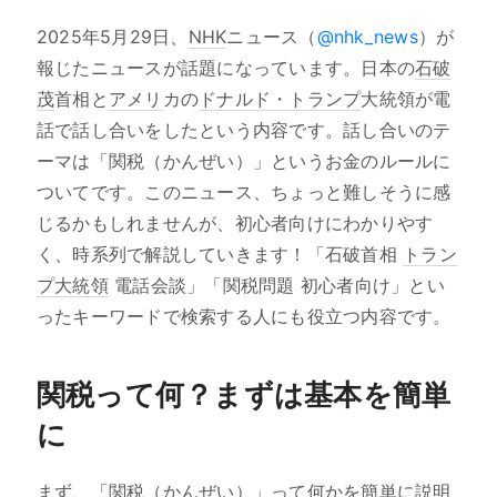
2025年5月29日、
NHK
ニュース（
@nhk_news
）が
報じたニュースが話題になっています。日本の
石破
茂
首相と
アメリ
カの
ドナルド・トランプ
大統領が電
話で話し合いをしたという内容です。話し合いのテ
ーマは「関税（かんぜい）」というお金のルールに
ついてです。このニュース、ちょっと難しそうに感
じるかもしれませんが、初心者向けにわかりやす
く、時系列で解説していきます！「石破首相
トラン
プ大統領
電話会談」「関税問題 初心者向け」とい
ったキーワードで検索する人にも役立つ内容です。
関税って何？まずは基本を簡単
に
まず、「関税（かんぜい）」って何かを簡単に説明